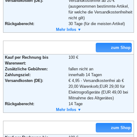
Versandkosten (DE):
Versandkostenfrei ab 20 €
Telefon:
+49 (0)180-530 50 50
(ausgenommen bestimmte Artikel,
Fax:
+49 (0)9572-91 22 55
für welche die Versandkostenfreiheit
Email:
service@baur.de
nicht gilt)
Soziale Kanäle:
Rückgaberecht:
30 Tage (für die meisten Artikel)
Retoure kostenlos:
Mehr Infos ▼
Ja, ab einem Warenwert von 40 €.
Retourenschein:
Muss selbst gedruckt werden
Weiterführende Informationen:
Blog
,
AGB
Lieferung in:
zum Shop
Weitere Zahlungsmethoden:
Kauf per Rechnung bis
100 €
Warenwert:
Zusätzliche Gebühren:
fallen nicht an
Adresse:
Amazon EU S.a.r.l.
Zahlungsziel:
innerhalb 14 Tagen
Rue Plaetis
Versandkosten (DE):
€ 4,95 - Versandkostenfrei ab €
2338 Luxemburg
20,00 Warenkorb;EUR 29,00 für
Telefon:
+49 (0)8 00-3 63 84 6
Elektrogroßgeräte (EUR 49,00 bei
Email:
impressum@amazon.de
Mitnahme des Altgerätes)
Soziale Kanäle:
Rückgaberecht:
14 Tage
Retoure kostenlos:
Mehr Infos ▼
Ja
Retourenschein:
im Paket enthalten
Weiterführende Informationen:
AGB
Lieferung in:
zum Shop
Weitere Zahlungsmethoden: