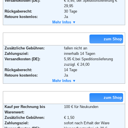
Versandkosten (DE):
€ 5,95, bei Speditionslieferung €
29,95
Rückgaberecht:
30 Tage
Retoure kostenlos:
Ja
Retourenschein:
Mehr Infos ▼
im Paket enthalten
Lieferung in:
Weitere Zahlungsmethoden:
zum Shop
Zusätzliche Gebühren:
fallen nicht an
Zahlungsziel:
innerhalb 14 Tagen
Adresse:
Otto GmbH & Co KG
Versandkosten (DE):
5,95 €;bei Speditionslieferung
Wandsbeker Straße 3-7
zuzügl. € 24,00
22172 Hamburg
Rückgaberecht:
14 Tage
Telefon:
+49 (0)40 - 6461 - 0
Retoure kostenlos:
Ja
Fax:
+49 (0)40 - 6461 - 8571
Retourenschein:
Mehr Infos ▼
im Paket enthalten
Email:
service@otto.de
Lieferung in:
Soziale Kanäle:
Weitere Zahlungsmethoden:
zum Shop
Weiterführende Informationen:
Blog
,
AGB
Kauf per Rechnung bis
100 € für Neukunden
Warenwert:
Adresse:
Baur Versand (GmbH & Co KG)
Zusätzliche Gebühren:
€ 1,50
Bahnhofstraße 10
Zahlungsziel:
sofort nach Erhalt der Ware
96222 Burgkunstadt