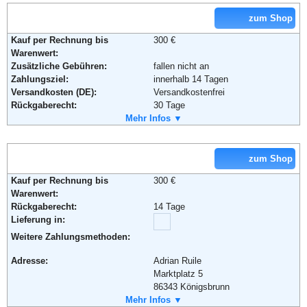
Lieferung in:
zum Shop
Weitere Zahlungsmethoden:
Kauf per Rechnung bis
300 €
Warenwert:
Zusätzliche Gebühren:
fallen nicht an
Adresse:
4 Fashion24 GmbH
Zahlungsziel:
innerhalb 14 Tagen
Blumenberger Str. 143-145
Versandkosten (DE):
Versandkostenfrei
41061 Mönchengladbach
Rückgaberecht:
30 Tage
Telefon:
02161-8496622
Retoure kostenlos:
Mehr Infos ▼
Ja
Fax:
02161-8496623
Retourenschein:
im Paket enthalten
Email:
info@jepo.de
Lieferung in:
Soziale Kanäle:
zum Shop
Weitere Zahlungsmethoden:
Kauf per Rechnung bis
300 €
Adresse:
Zalando AG
Weiterführende Informationen:
AGB
Warenwert:
Sonnenburger Str. 73
Rückgaberecht:
14 Tage
10437 Berlin
Lieferung in:
Telefon:
+49 (0) 800 240 10 20
Weitere Zahlungsmethoden:
Fax:
+49 (0) 30 2759 46 93
Email:
service@zalando.de
Adresse:
Adrian Ruile
Soziale Kanäle:
Marktplatz 5
86343 Königsbrunn
Telefon:
Mehr Infos ▼
08231/9240771