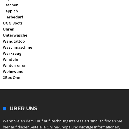
Taschen
Teppich
Tierbedarf
UGG Boots
Uhren
Unterwäsche
Wandtattoo
Waschmaschine
Werkzeug
Windeln
Winterreifen
Wohnwand
XBox One
ÜBER UNS
Wenn Sie an dem Kauf auf Rechnung interessiert sind, so finden Sie
hier auf dieser Seite alle Online-Shops und wichtige Informationen,