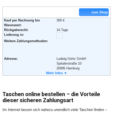
Weiterführende Informationen:
Blog
,
AGB
Email:
info@lovely-lauri.com
Soziale Kanäle:
zum Shop
Weiterführende Informationen:
Blog
,
AGB
Kauf per Rechnung bis
300 €
Warenwert:
Rückgaberecht:
14 Tage
Lieferung in:
Weitere Zahlungsmethoden:
Adresse:
Ludwig Görtz GmbH
Spitalerstraße 10
20095 Hamburg
Telefon:
Mehr Infos ▼
+49 (0) 800 - 46 46 37 89
Fax:
+49 (0) 800 - 46 46 37 90
Email:
info@goertz.de
Soziale Kanäle:
Taschen online bestellen – die Vorteile
dieser sicheren Zahlungsart
Im Internet lassen sich nahezu unendlich viele Taschen finden –