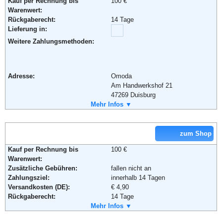
Kauf per Rechnung bis
100 €
Warenwert:
Rückgaberecht:
14 Tage
Lieferung in:
Adresse:
KARSTADT Warenhaus GmbH
Weitere Zahlungsmethoden:
Theodor-Althoff-Str. 2
45133 Essen
Telefon:
+49 (0) 180 - 5114414
Adresse:
Omoda
Fax:
+49 (0) 180 - 5446610
Am Handwerkshof 21
Email:
hotline@karstadt.de
47269 Duisburg
Soziale Kanäle:
Telefon:
Mehr Infos ▼
+49 (0) 203 - 4518295
Fax:
+49 (0) 203 - 2861100
Weiterführende Informationen:
AGB
Email:
info@omoda.de
Soziale Kanäle:
zum Shop
Kauf per Rechnung bis
100 €
Weiterführende Informationen:
Blog
,
AGB
Warenwert:
Zusätzliche Gebühren:
fallen nicht an
Zahlungsziel:
innerhalb 14 Tagen
Versandkosten (DE):
€ 4,90
Rückgaberecht:
14 Tage
Retoure kostenlos:
Mehr Infos ▼
Nein
Retourenschein:
muss angefordert werden