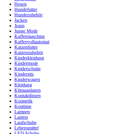
Hosen
Hundefutter
Hundezubehör
Jacken
Jeans
Junge Mode
Kaffeemaschine
Kaffeevollautomat
Katzenfutter
Katzenzubehör
Kinderkleidung
Kindermode
Kinderschuhe
Kindersitz
Kinderwagen
Kleidung
Klimaanlagen
Kontaktlinsen
Kosmetik
Kostüme
Lampen
Laptop
Laufschuhe
Lebensmittel
LED Schuhe