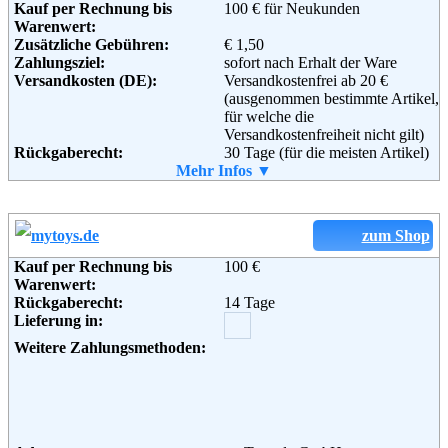
Kauf per Rechnung bis
100 € für Neukunden
Warenwert:
Zusätzliche Gebühren:
€ 1,50
Zahlungsziel:
sofort nach Erhalt der Ware
Versandkosten (DE):
Versandkostenfrei ab 20 €
(ausgenommen bestimmte Artikel,
für welche die
Versandkostenfreiheit nicht gilt)
Rückgaberecht:
30 Tage (für die meisten Artikel)
Retoure kostenlos:
Mehr Infos ▼
Ja, ab einem Warenwert von 40 €.
Retourenschein:
Muss selbst gedruckt werden
Lieferung in:
Weitere Zahlungsmethoden:
zum Shop
Kauf per Rechnung bis
100 €
Warenwert:
Rückgaberecht:
14 Tage
Adresse:
Amazon EU S.a.r.l.
Lieferung in:
Rue Plaetis
2338 Luxemburg
Weitere Zahlungsmethoden:
Telefon:
+49 (0)8 00-3 63 84 6
Email:
impressum@amazon.de
Soziale Kanäle: