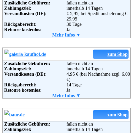
Zusätzliche Gebühren:
fallen nicht an
Zahlungsziel:
innerhalb 14 Tagen
Versandkosten (DE):
€ 5,95, bei Speditionslieferung €
29,95
Rückgaberecht:
30 Tage
Retoure kostenlos:
Ja
Retourenschein:
Mehr Infos ▼
im Paket enthalten
Lieferung in:
Weitere Zahlungsmethoden:
zum Shop
Zusätzliche Gebühren:
fallen nicht an
Zahlungsziel:
innerhalb 14 Tagen
Adresse:
Otto GmbH & Co KG
Versandkosten (DE):
4,95 € (bei Nachnahme zzgl. 6,00
Wandsbeker Straße 3-7
€)
22172 Hamburg
Rückgaberecht:
14 Tage
Telefon:
+49 (0)40 - 6461 - 0
Retoure kostenlos:
Ja
Fax:
+49 (0)40 - 6461 - 8571
Retourenschein:
Mehr Infos ▼
im Paket enthalten
Email:
service@otto.de
Lieferung in:
Soziale Kanäle:
Weitere Zahlungsmethoden:
zum Shop
Weiterführende
Blog
,
AGB
Zusätzliche Gebühren:
fallen nicht an
Informationen:
Zahlungsziel:
innerhalb 14 Tagen
Adresse:
GALERIA Kaufhof GmbH