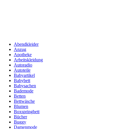
Abendkleider
Anzug
Apotheke
Arbeitskleidung
Autoradio
Autoteile
Babyartikel
Babybett
Babysachen
Bademode
Betten
Bettwäsche
Blumen
Boxspringbett
Bücher
Buggy
Damenmode