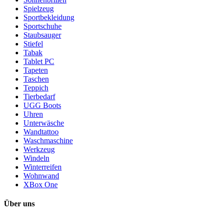
Spielzeug
Sportbekleidung
Sportschuhe
Staubsauger
Stiefel
Tabak
Tablet PC
Tapeten
Taschen
Teppich
Tierbedarf
UGG Boots
Uhren
Unterwäsche
Wandtattoo
Waschmaschine
Werkzeug
Windeln
Winterreifen
Wohnwand
XBox One
Über uns