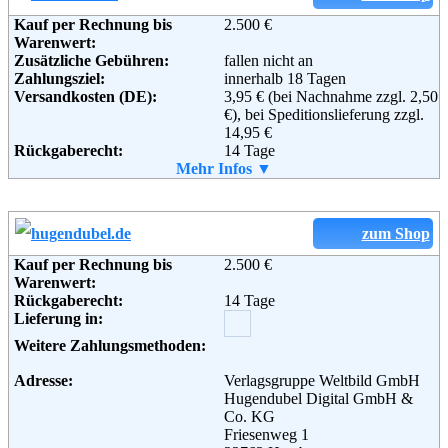
Informationen:
Kauf per Rechnung bis
2.500 €
Warenwert:
Zusätzliche Gebühren:
fallen nicht an
Zahlungsziel:
innerhalb 18 Tagen
Versandkosten (DE):
3,95 € (bei Nachnahme zzgl. 2,50
€), bei Speditionslieferung zzgl.
14,95 €
Rückgaberecht:
14 Tage
Retoure kostenlos:
Mehr Infos ▼
Ja
Retourenschein:
im Paket enthalten
Lieferung in:
Weitere Zahlungsmethoden:
zum Shop
Kauf per Rechnung bis
2.500 €
Warenwert:
Rückgaberecht:
14 Tage
Adresse:
Versandhaus Walz GmbH
Lieferung in:
Steinstraße 28
88339 Bad Waldsee
Weitere Zahlungsmethoden:
Telefon:
+49 (0) 180 5 33 40 11
Fax:
+49 (0) 1805 33 40 12
Adresse:
Verlagsgruppe Weltbild GmbH
Email:
info@walzkidzz.de
Hugendubel Digital GmbH &
Soziale Kanäle:
Co. KG
Friesenweg 1