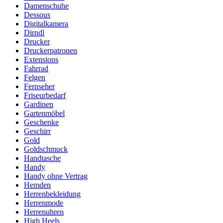
Damenschuhe
Dessous
Digitalkamera
Dirndl
Drucker
Druckerpatronen
Extensions
Fahrrad
Felgen
Fernseher
Friseurbedarf
Gardinen
Gartenmöbel
Geschenke
Geschirr
Gold
Goldschmuck
Handtasche
Handy
Handy ohne Vertrag
Hemden
Herrenbekleidung
Herrenmode
Herrenuhren
High Heels