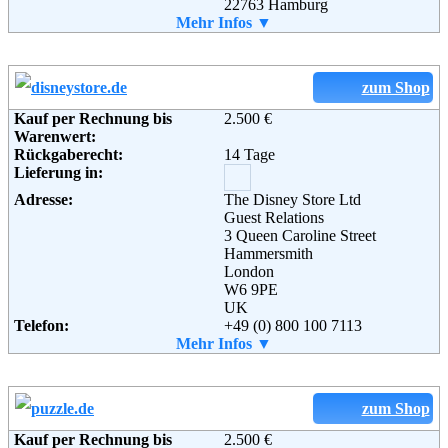
22763 Hamburg
Telefon:
Mehr Infos ▼
089 - 70 80 99 47
Weiterführende
AGB
Email:
info@hugendubel.de
Informationen:
Soziale Kanäle:
zum Shop
Weiterführende
Blog
,
AGB
Kauf per Rechnung bis
2.500 €
Informationen:
Warenwert:
Rückgaberecht:
14 Tage
Lieferung in:
Adresse:
The Disney Store Ltd
Guest Relations
3 Queen Caroline Street
Hammersmith
London
W6 9PE
UK
Telefon:
+49 (0) 800 100 7113
Soziale Kanäle:
Mehr Infos ▼
zum Shop
Kauf per Rechnung bis
2.500 €