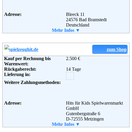
Adresse:
Bleeck 11
24576 Bad Bramstedt
Deutschland
Telefon:
Mehr Infos ▼
04192 6430
Fax:
04192 9500
Email:
service@holzfarm.de
Soziale Kanäle:
zum Shop
Weiterführende
Blog
,
AGB
Informationen:
Kauf per Rechnung bis
2.500 €
Warenwert:
Rückgaberecht:
14 Tage
Lieferung in:
Weitere Zahlungsmethoden:
Adresse:
Hits für Kids Spielwarenmarkt
GmbH
Gutenbergstraße 6
D-72555 Metzingen
Telefon:
Mehr Infos ▼
+49 (0) 7123 360320
Fax:
+49 (0) 7123 18336