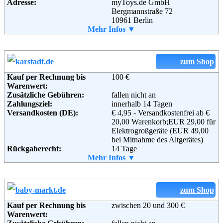
Adresse:
myToys.de GmbH
Weiterführende
AGB
Bergmannstraße 72
Informationen:
10961 Berlin
Telefon:
Mehr Infos ▼
+49 (0)30 - 200 747 200
Fax:
+49 (0)30 - 726 201444
Email:
service@myToys.de
Soziale Kanäle:
zum Shop
Kauf per Rechnung bis
100 €
Warenwert:
Weiterführende
Blog
,
AGB
Zusätzliche Gebühren:
fallen nicht an
Informationen:
Zahlungsziel:
innerhalb 14 Tagen
Versandkosten (DE):
€ 4,95 - Versandkostenfrei ab €
20,00 Warenkorb;EUR 29,00 für
Elektrogroßgeräte (EUR 49,00
bei Mitnahme des Altgerätes)
Rückgaberecht:
14 Tage
Retoure kostenlos:
Mehr Infos ▼
Ja
Retourenschein:
im Paket enthalten
Lieferung in:
Weitere Zahlungsmethoden:
zum Shop
Kauf per Rechnung bis
zwischen 20 und 300 €
Warenwert: