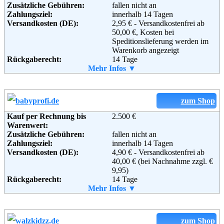
Zusätzliche Gebühren:
fallen nicht an
Zahlungsziel:
innerhalb 14 Tagen
Adresse:
Versandkosten (DE):
Plus Online GmbH
2,95 € - Versandkostenfrei ab
Wissollstraße 5 - 43
50,00 €, Kosten bei
45478 Mülheim an der Ruhr
Speditionslieferung werden im
Telefon:
+49 (0) 208 - 882290
Warenkorb angezeigt
Email:
Rückgaberecht:
service@plus.de
14 Tage
Soziale Kanäle:
Retoure kostenlos:
Mehr Infos ▼
Ja
Retourenschein:
im Paket enthalten
Lieferung in:
Weiterführende
Blog
,
AGB
Informationen:
Weitere Zahlungsmethoden:
zum Shop
Kauf per Rechnung bis
2.500 €
Warenwert:
Zusätzliche Gebühren:
fallen nicht an
Adresse:
Toys"R"Us GmbH
Zahlungsziel:
innerhalb 14 Tagen
Köhlstr. 8
Versandkosten (DE):
4,90 € - Versandkostenfrei ab
50827 Köln
40,00 € (bei Nachnahme zzgl. €
Telefon:
+49 (0) 1805 - 810 710
9,95)
Fax:
+49 (0) 2151 - 763 000 72
Rückgaberecht:
14 Tage
Email:
service@toysrus.de
Retoure kostenlos:
Mehr Infos ▼
Ja
Soziale Kanäle:
Retourenschein:
muss angefordert werden
Lieferung in:
zum Shop
Weiterführende
AGB