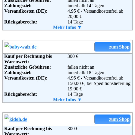
Zusätzliche Gebühren:
fallen nicht an
Zahlungsziel:
innerhalb 14 Tagen
Adresse:
Versandkosten (DE):
KARSTADT Warenhaus GmbH
4,95 € - Versandkostenfrei ab
Theodor-Althoff-Str. 2
20,00 €
Rückgaberecht:
45133 Essen
14 Tage
Telefon:
Retoure kostenlos:
Mehr Infos ▼
+49 (0) 180 - 5114414
Ja
Fax:
Retourenschein:
+49 (0) 180 - 5446610
im Paket enthalten
Email:
Lieferung in:
hotline@karstadt.de
Soziale Kanäle:
Weitere Zahlungsmethoden:
zum Shop
Kauf per Rechnung bis
300 €
Weiterführende
AGB
Warenwert:
Informationen:
Zusätzliche Gebühren:
fallen nicht an
Zahlungsziel:
innerhalb 18 Tagen
Adresse:
Versandkosten (DE):
babymarkt.de GmbH
4,95 € - Versandkostenfrei ab
Wulfshofstrasse 22
150,00 €, bei Speditionslieferung
44149 Dortmund
19,90 €
Telefon:
Rückgaberecht:
+49 (0)1805 - 210610
14 Tage
Fax:
Retoure kostenlos:
Mehr Infos ▼
+49 (0)1805 - 210611
Ja
Email:
Retourenschein:
info@baby-markt.de
im Paket enthalten
Soziale Kanäle:
Lieferung in:
Weitere Zahlungsmethoden:
zum Shop
Kauf per Rechnung bis
300 €
Weiterführende
AGB
Warenwert: