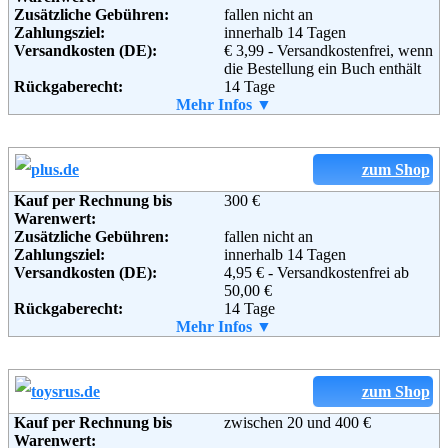
Informationen:
Zusätzliche Gebühren:
fallen nicht an
Zahlungsziel:
innerhalb 14 Tagen
Adresse:
Versandkosten (DE):
Versandhaus Walz GmbH
€ 3,99 - Versandkostenfrei, wenn
Steinstraße 28
die Bestellung ein Buch enthält
Rückgaberecht:
88339 Bad Waldsee
14 Tage
Telefon:
Retoure kostenlos:
Mehr Infos ▼
+49 (0) 180 5 33 40 11
Ja, ab einem Warenwert von 40 €.
Fax:
Retourenschein:
+49 (0)1805 33 40 12
muss angefordert werden
Email:
Lieferung in:
info@baby-walz.de
Soziale Kanäle:
Weitere Zahlungsmethoden:
zum Shop
Kauf per Rechnung bis
300 €
Warenwert:
Weiterführende
Blog
,
AGB
Zusätzliche Gebühren:
fallen nicht an
Adresse:
KIDOH in der Verlagsgruppe
Informationen:
Zahlungsziel:
innerhalb 14 Tagen
Weltbild GmbH
Versandkosten (DE):
4,95 € - Versandkostenfrei ab
Steinerne Furt 67
50,00 €
86167 Augsburg
Rückgaberecht:
14 Tage
Telefon:
0180 / 53 54 354
Retoure kostenlos:
Mehr Infos ▼
Ja
Fax:
0821 / 70 04 - 94 94
Retourenschein:
im Paket enthalten
Email:
info@kidoh.de
Lieferung in:
Soziale Kanäle:
Weiterführende
Blog
,
AGB
Weitere Zahlungsmethoden:
zum Shop
Informationen:
Kauf per Rechnung bis
zwischen 20 und 400 €
Warenwert: