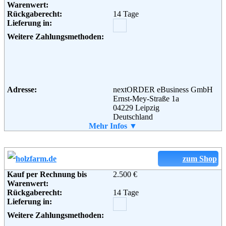
Warenwert:
Rückgaberecht:
14 Tage
Lieferung in:
Weitere Zahlungsmethoden:
Adresse:
nextORDER eBusiness GmbH
Ernst-Mey-Straße 1a
04229 Leipzig
Deutschland
Telefon:
Mehr Infos ▼
0180 / 55 11 099
Fax:
+49 341 392970-80
Email:
info@puzzle.de
Weiterführende
AGB
zum Shop
Informationen:
Kauf per Rechnung bis
2.500 €
Warenwert:
Rückgaberecht:
14 Tage
Lieferung in:
Weitere Zahlungsmethoden: