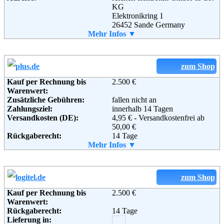
Soziale Kanäle:
KG
Elektronikring 1
26452 Sande Germany
Telefon:
Mehr Infos ▼
+49 (0)4422 955-333
Weiterführende
AGB
Fax:
+49 (0)4422 955-111
Informationen:
Email:
info@reichelt.de
Soziale Kanäle:
zum Shop
Kauf per Rechnung bis
2.500 €
Warenwert:
Zusätzliche Gebühren:
fallen nicht an
Zahlungsziel:
innerhalb 14 Tagen
Versandkosten (DE):
4,95 € - Versandkostenfrei ab
50,00 €
Rückgaberecht:
14 Tage
Retoure kostenlos:
Mehr Infos ▼
Ja
Retourenschein:
im Paket enthalten
Lieferung in:
Weitere Zahlungsmethoden:
zum Shop
Kauf per Rechnung bis
2.500 €
Warenwert:
Rückgaberecht:
14 Tage
Lieferung in: