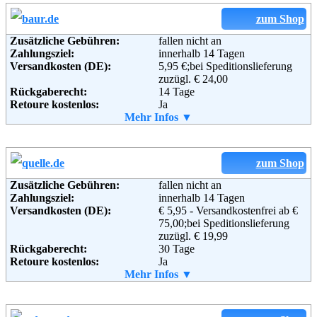
Weitere Zahlungsmethoden:
zum Shop
Zusätzliche Gebühren:
fallen nicht an
Zahlungsziel:
innerhalb 14 Tagen
Adresse:
Otto GmbH & Co KG
Versandkosten (DE):
5,95 €;bei Speditionslieferung
Wandsbeker Straße 3-7
zuzügl. € 24,00
22172 Hamburg
Rückgaberecht:
14 Tage
Telefon:
+49 (0)40 - 6461 - 0
Retoure kostenlos:
Ja
Fax:
+49 (0)40 - 6461 - 8571
Retourenschein:
Mehr Infos ▼
im Paket enthalten
Email:
service@otto.de
Lieferung in:
Soziale Kanäle:
Weitere Zahlungsmethoden:
zum Shop
Weiterführende
Blog
,
AGB
Zusätzliche Gebühren:
fallen nicht an
Informationen:
Zahlungsziel:
innerhalb 14 Tagen
Adresse:
Baur Versand (GmbH & Co KG)
Versandkosten (DE):
€ 5,95 - Versandkostenfrei ab €
Bahnhofstraße 10
75,00;bei Speditionslieferung
96222 Burgkunstadt
zuzügl. € 19,99
Telefon:
+49 (0)180-530 50 50
Rückgaberecht:
30 Tage
Fax:
+49 (0)9572-91 22 55
Retoure kostenlos:
Ja
Email:
service@baur.de
Retourenschein:
Mehr Infos ▼
im Paket enthalten
Soziale Kanäle:
Lieferung in:
Weitere Zahlungsmethoden: