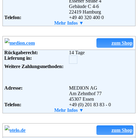
Essener Straße 4
Gebäude C 4-6
22419 Hamburg
Telefon:
+49 40 320 400 0
Fax:
Mehr Infos ▼
+49 40 320 400 - 101
Email:
info@yourfone.de
Soziale Kanäle:
zum Shop
Weiterführende
AGB
Rückgaberecht:
14 Tage
Informationen:
Lieferung in:
Weitere Zahlungsmethoden:
Adresse:
MEDION AG
Am Zehnthof 77
45307 Essen
Telefon:
+49 (0) 201 83 83 - 0
Fax:
Mehr Infos ▼
+49 (0) 201 83 83 - 1112
Email:
unternehmen@medion.com
Soziale Kanäle:
zum Shop