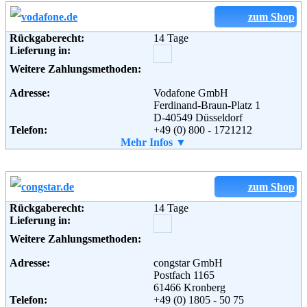
zum Shop
Weiterführende
Blog
Rückgaberecht:
14 Tage
Informationen:
Lieferung in:
Weitere Zahlungsmethoden:
Adresse:
Vodafone GmbH
Ferdinand-Braun-Platz 1
D-40549 Düsseldorf
Telefon:
+49 (0) 800 - 1721212
Fax:
Mehr Infos ▼
+49 (0) 2102 - 986575
Email:
kontakt@vodafone.com
Soziale Kanäle:
zum Shop
Rückgaberecht:
14 Tage
Weiterführende
Blog
,
AGB
Lieferung in:
Informationen:
Weitere Zahlungsmethoden:
Adresse:
congstar GmbH
Postfach 1165
61466 Kronberg
Telefon:
+49 (0) 1805 - 50 75