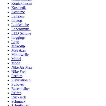
Kontaktlinsen
Kosmetik
Kostüme
Lampen
Laptop
Laufschuhe
Lebensmittel
LED Schuhe
Leggings
Lego
Make-up
Matratzen
Mikrowelle
Möbel
Mode
Nike Air Max
Nike Free
Parfum
Playstation 4
Pullover
Rasenmäher
Reifen
Rucksack
Schmuck
Schreibtisch