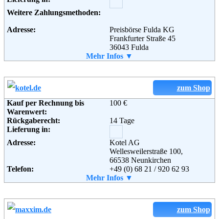
Weitere Zahlungsmethoden:
Adresse:
Preisbörse Fulda KG
Frankfurter Straße 45
36043 Fulda
Telefon:
Mehr Infos ▼
0661 / 242300
Fax:
0661 / 242320
Email:
info@preisboerse24.de
Soziale Kanäle:
zum Shop
Weiterführende
Blog
,
AGB
Informationen:
Kauf per Rechnung bis
100 €
Warenwert:
Rückgaberecht:
14 Tage
Lieferung in:
Adresse:
Kotel AG
Wellesweilerstraße 100,
66538 Neunkirchen
Telefon:
+49 (0) 68 21 / 920 62 93
Fax:
Mehr Infos ▼
+49 (0) 68 21 / 920 62 59
Email:
info@kotel.de
Weiterführende
Blog
,
AGB
Informationen:
zum Shop