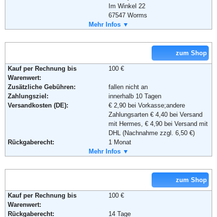
Im Winkel 22
67547 Worms
Telefon:
Mehr Infos ▼
06241-26827
Fax:
+49(0)6241-268299
Email:
vertrieb@tintenmarkt.de
zum Shop
Kauf per Rechnung bis
100 €
Warenwert:
Zusätzliche Gebühren:
fallen nicht an
Zahlungsziel:
innerhalb 10 Tagen
Versandkosten (DE):
€ 2,90 bei Vorkasse;andere
Zahlungsarten € 4,40 bei Versand
mit Hermes, € 4,90 bei Versand mit
DHL (Nachnahme zzgl. 6,50 €)
Rückgaberecht:
1 Monat
Retoure kostenlos:
Mehr Infos ▼
Nein
Retourenschein:
kein Retourschein - Ware wird ggf.
abgeholt.
Lieferung in:
zum Shop
Kauf per Rechnung bis
100 €
Warenwert:
Rückgaberecht:
14 Tage
Weitere Zahlungsmethoden: