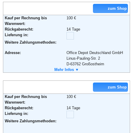
Lieferung in:
zum Shop
Weitere Zahlungsmethoden:
Weiterführende Informationen:
AGB
Kauf per Rechnung bis
100 €
Warenwert:
Rückgaberecht:
14 Tage
Lieferung in:
Adresse:
Schwarz E-Commerce GmbH & Co.
Weitere Zahlungsmethoden:
KG
Stiftsbergstr. 1
Adresse:
Office Depot Deutschland GmbH
74172 Neckarsulm
Linus-Pauling-Str. 2
Telefon:
+49 (0) 1805 - 33 23 31
D-63762 Großostheim
Fax:
+49 (0) 7132 - 94 29 59 29
Telefon:
Mehr Infos ▼
+49 (0) 6026 - 97 345 345
Email:
mail@lidl-reisen.de
Fax:
+49 (0) 6026 - 97 345 000
Soziale Kanäle:
Email:
kundenservice@viking.de
Soziale Kanäle:
zum Shop
Weiterführende Informationen:
AGB
Kauf per Rechnung bis
100 €
Weiterführende Informationen:
AGB
Warenwert:
Rückgaberecht:
14 Tage
Lieferung in:
Weitere Zahlungsmethoden: