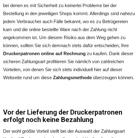
58097 Hagen
bei denen es mit Sicherheit zu keinerlei Probleme bei der
Telefon:
+49 (0) 2331 - 788 73 00
Fax:
+49 (0) 2331 - 788 73 10
Bestellung in den jeweiligen Shops kommt. Allerdings sind nahezu
Email:
info@xltoner.de
jedem Verbraucher auch Fälle bekannt, wo es zu Betrügereien
Soziale Kanäle:
kam und die online bestellte Ware nach der Zahlung nicht
Weiterführende Informationen:
AGB
angekommen ist. Um diesem Risiko aus dem Weg gehen zu
können, sollten Sie sich demnach stets dafür entscheiden, Ihre
Druckerpatronen online auf Rechnung
zu kaufen. Dank dieser
sicheren Zahlungsart profitieren Sie nämlich von zahlreichen
Vorteilen, von denen Sie sich stets individuell hier auf dieser
Webseite rund um diese
Zahlungsmethode
überzeugen können.
Vor der Lieferung der Druckerpatronen
erfolgt noch keine Bezahlung
Der wohl größte Vorteil stellt bei der Auswahl der Zahlungsart