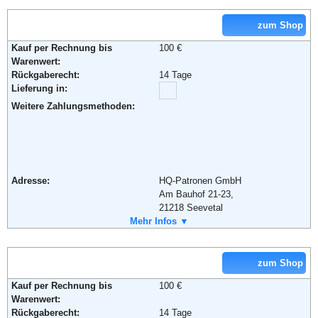
Lieferung in:
Soziale Kanäle:
zum Shop
Weitere Zahlungsmethoden:
Weiterführende Informationen:
Blog
,
AGB
Kauf per Rechnung bis
100 €
Warenwert:
Rückgaberecht:
14 Tage
Lieferung in:
Adresse:
MenzeMedia.de GmbH
Weitere Zahlungsmethoden:
Am Hofe 15
58640 Iserlohn
Telefon:
+49 (0) 800 - 3 77 22 11
Fax:
+49 (0) 2371 - 77 86 06 1
Email:
info@druckerpatronen.de
Adresse:
HQ-Patronen GmbH
Soziale Kanäle:
Am Bauhof 21-23,
21218 Seevetal
Telefon:
Mehr Infos ▼
+49 (0) 4105 - 69 22 50
Weiterführende Informationen:
AGB
Fax:
+49 (0) 4105 - 69 22 533
Email:
info@HQ-Patronen.de
Soziale Kanäle:
zum Shop
Kauf per Rechnung bis
100 €
Weiterführende Informationen:
AGB
Warenwert:
Rückgaberecht:
14 Tage