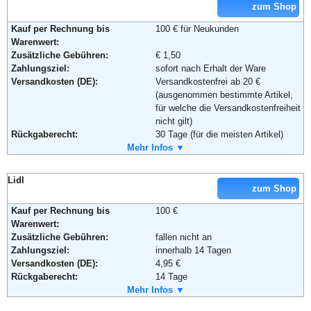
zum Shop
Kauf per Rechnung bis
100 € für Neukunden
Warenwert:
Zusätzliche Gebühren:
€ 1,50
Zahlungsziel:
sofort nach Erhalt der Ware
Versandkosten (DE):
Versandkostenfrei ab 20 €
(ausgenommen bestimmte Artikel,
für welche die Versandkostenfreiheit
nicht gilt)
Rückgaberecht:
30 Tage (für die meisten Artikel)
Retoure kostenlos:
Mehr Infos ▼
Ja, ab einem Warenwert von 40 €.
Retourenschein:
Muss selbst gedruckt werden
Lieferung in:
Lidl
zum Shop
Weitere Zahlungsmethoden:
Kauf per Rechnung bis
100 €
Warenwert:
Zusätzliche Gebühren:
fallen nicht an
Adresse:
Amazon EU S.a.r.l.
Zahlungsziel:
innerhalb 14 Tagen
Rue Plaetis
Versandkosten (DE):
4,95 €
2338 Luxemburg
Rückgaberecht:
14 Tage
Telefon:
+49 (0)8 00-3 63 84 6
Retoure kostenlos:
Mehr Infos ▼
Ja
Email:
impressum@amazon.de
Retourenschein:
Muss selbst gedruckt werden
Soziale Kanäle: