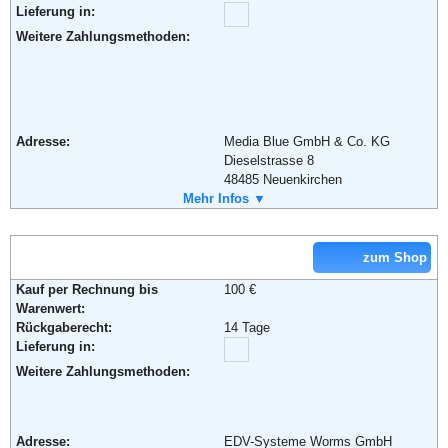
Lieferung in:
Weitere Zahlungsmethoden:
Adresse:
Media Blue GmbH & Co. KG
Dieselstrasse 8
48485 Neuenkirchen
Telefon:
Mehr Infos ▼
05973-9349590
Fax:
05973-9349599
Email:
info@tintencenter.com
Soziale Kanäle:
zum Shop
Kauf per Rechnung bis
100 €
Warenwert:
Weiterführende Informationen:
Blog
,
AGB
Rückgaberecht:
14 Tage
Lieferung in:
Weitere Zahlungsmethoden:
Adresse:
EDV-Systeme Worms GmbH