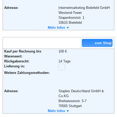
Adresse:
Internetmarketing Bielefeld GmbH
Westend-Tower
Stapenhorststr. 1
33615 Bielefeld
Telefon:
Mehr Infos ▼
0800 / 2270000
Fax:
0800 / 2280000
Email:
info@druckerzubehoer.de
Soziale Kanäle:
zum Shop
Kauf per Rechnung bis
100 €
Warenwert:
Weiterführende Informationen:
AGB
Rückgaberecht:
14 Tage
Lieferung in:
Weitere Zahlungsmethoden:
Adresse:
Staples Deutschland GmbH &
Co.KG
Breitwiesenstr. 5-7
70565 Stuttgart
Telefon:
Mehr Infos ▼
+49 (0) 800 - 707 80 80
Fax:
+49 (0) 800 - 808 90 90