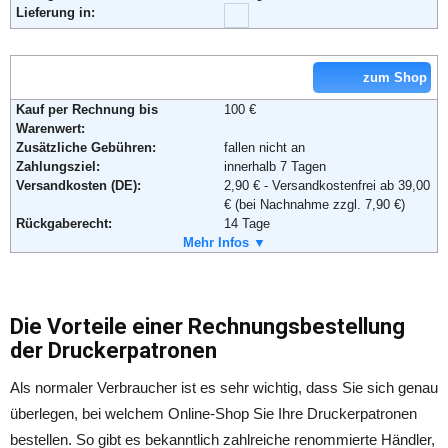
Lieferung in:
zum Shop
Adresse:
Flash-Computer GbR
Kauf per Rechnung bis
100 €
Engelgasse 1
Warenwert:
97261 Güntersleben
Zusätzliche Gebühren:
fallen nicht an
Deutschland
Zahlungsziel:
innerhalb 7 Tagen
Telefon:
(09365) 890412
Versandkosten (DE):
2,90 € - Versandkostenfrei ab 39,00
Fax:
(09365) 890413
€ (bei Nachnahme zzgl. 7,90 €)
Email:
info@tintenwelt.de
Rückgaberecht:
14 Tage
Weiterführende Informationen:
AGB
Retoure kostenlos:
Mehr Infos ▼
Nein
Retourenschein:
muss angefordert werden
Lieferung in:
Weitere Zahlungsmethoden:
Die Vorteile einer Rechnungsbestellung
der Druckerpatronen
Als normaler Verbraucher ist es sehr wichtig, dass Sie sich genau
Adresse:
SG Büromedien GmbH
überlegen, bei welchem Online-Shop Sie Ihre Druckerpatronen
Märkischer Ring 120
bestellen. So gibt es bekanntlich zahlreiche renommierte Händler,