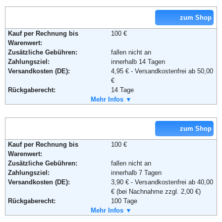
Email:
Kundenservice@online.staples.de
Soziale Kanäle:
zum Shop
Kauf per Rechnung bis
100 €
Warenwert:
Weiterführende Informationen:
AGB
Zusätzliche Gebühren:
fallen nicht an
Zahlungsziel:
innerhalb 14 Tagen
Versandkosten (DE):
4,95 € - Versandkostenfrei ab 50,00
€
Rückgaberecht:
14 Tage
Retoure kostenlos:
Mehr Infos ▼
Ja
Retourenschein:
im Paket enthalten
Lieferung in:
zum Shop
Weitere Zahlungsmethoden:
Kauf per Rechnung bis
100 €
Warenwert:
Zusätzliche Gebühren:
fallen nicht an
Zahlungsziel:
innerhalb 7 Tagen
Versandkosten (DE):
3,90 € - Versandkostenfrei ab 40,00
Adresse:
Plus Online GmbH
€ (bei Nachnahme zzgl. 2,00 €)
Wissollstraße 5 - 43
Rückgaberecht:
100 Tage
45478 Mülheim an der Ruhr
Retoure kostenlos:
Mehr Infos ▼
Ja
Telefon:
+49 (0) 208 - 882290
Retourenschein:
muss angefordert werden
Email:
service@plus.de