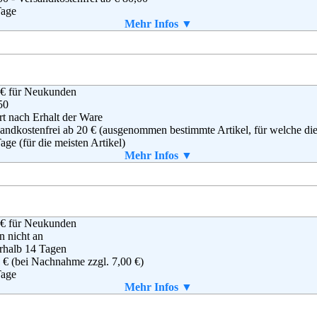
Tage
(0) 800 – 377 37 71
n
Mehr Infos ▼
ice@mail.shop.adidas.de
 selbst gedruckt werden
g
,
AGB
 € für Neukunden
inhalb GbR
50
ver Baumgart & Mischa Krewer
rt nach Erhalt der Ware
rstor 7
andkostenfrei ab 20 € (ausgenommen bestimmte Artikel, für welche die V
37 Fulda
age (für die meisten Artikel)
 661 3605693
ab einem Warenwert von 40 €.
Mehr Infos ▼
 661 2516843
 selbst gedruckt werden
o@43einhalb.com
g
,
AGB
 € für Neukunden
on EU S.a.r.l.
en nicht an
Plaetis
rhalb 14 Tagen
8 Luxemburg
 € (bei Nachnahme zzgl. 7,00 €)
(0)8 00-3 63 84 6
Tage
ressum@amazon.de
Mehr Infos ▼
aket enthalten
B