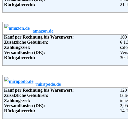
Rückgaberecht:
21 
Telefon:
+49 
Retoure kostenlos:
Nei
Email:
serv
Retourenschein:
Muss
Soziale Kanäle:
Lieferung in:
Weiterführende Informationen:
Blo
Weitere Zahlungsmethoden:
amazon.de
Kauf per Rechnung bis Warenwert:
100
Adresse:
43e
Zusätzliche Gebühren:
€ 1,
Oli
Zahlungsziel:
sofo
Pete
Versandkosten (DE):
Vers
360
Rückgaberecht:
30 T
Telefon:
+49
Retoure kostenlos:
Ja, 
Fax:
+49
Retourenschein:
Muss
Email:
inf
Lieferung in:
Soziale Kanäle:
Weiterführende Informationen:
Blo
Weitere Zahlungsmethoden:
mirapodo.de
Kauf per Rechnung bis Warenwert:
120
Adresse:
Amaz
Zusätzliche Gebühren:
fall
Rue 
Zahlungsziel:
inne
233
Versandkosten (DE):
2,95
Telefon:
+49 
Rückgaberecht:
14 
Email:
imp
Retoure kostenlos:
Ja
Soziale Kanäle:
Retourenschein:
im P
Weiterführende Informationen:
AG
Lieferung in: