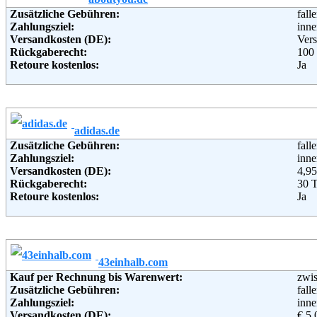
Zusätzliche Gebühren:
fall
Zahlungsziel:
inne
Versandkosten (DE):
Vers
Rückgaberecht:
100
Retoure kostenlos:
Ja
Retourenschein:
Muss
Lieferung in:
Weitere Zahlungsmethoden:
adidas.de
Adresse:
AB
Zusätzliche Gebühren:
fall
Chri
Zahlungsziel:
inne
D-2
Versandkosten (DE):
4,95
Telefon:
080
Rückgaberecht:
30 
Email:
kun
Retoure kostenlos:
Ja
Soziale Kanäle:
Retourenschein:
im P
Weiterführende Informationen:
AG
Lieferung in:
Weitere Zahlungsmethoden:
43einhalb.com
Adresse:
adid
Kauf per Rechnung bis Warenwert:
zwi
Atla
Zusätzliche Gebühren:
fall
Hoo
Zahlungsziel:
inne
110
Versandkosten (DE):
€ 5,
Nie