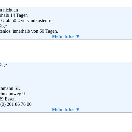
rix Handelsgesellschaft mbH
en nicht an
esdorfer Straße 61
rhalb 14 Tagen
79 Hamburg
 €, ab 50 € versandkostenfrei
(0) 40 – 64 62 – 0
Tage
(0) 40 – 64 62 –37 00
enlos, innerhalb von 60 Tagen.
ice@bonprix.net
Mail
Mehr Infos ▼
B
 Retail, BV
Tage
osseum 1
3 NL Hilversum
derlande
 (0) 6995206453
chmann SE
chmannweg 9
59 Essen
(0) 201 86 76 00
(0) 201 6 14 13 96
Mehr Infos ▼
vice-de@deichmann.com
g
,
AGB