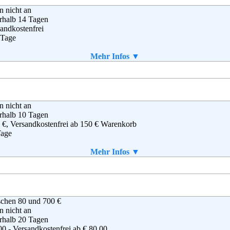
en nicht an
rhalb 14 Tagen
andkostenfrei
 Tage
 selbst gedruckt werden
Mehr Infos ▼
OUT YOU GmbH
en nicht an
stoph-Probst-Weg 4
rhalb 10 Tagen
0251 Hamburg
 €, Versandkostenfrei ab 150 € Warenkorb
0 30 15 085
Tage
denservice@aboutyou.de
aket enthalten
Mehr Infos ▼
B
as International Trading B.V.
schen 80 und 700 €
s Arena, Africa Building
en nicht an
goorddreef 9a
rhalb 20 Tagen
1 BA Amsterdam ZO
00 - Versandkostenfrei ab € 80,00
derlande