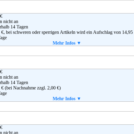
 €
apodo GmbH
en nicht an
Baur FullfillmentSolutions GmbH
rhalb 14 Tagen
ael-Dechant-Str.11
 €, bei schweren oder sperrigen Artikeln wird ein Aufschlag von 14,95
60 Weismain
Tage
(0)800 - 585 5000
Mehr Infos ▼
(0)800 - 585 5001
aket enthalten
vice@mirapodo.de
g
,
AGB
 €
nrich Heine GmbH
en nicht an
deckstraße 15
rhalb 14 Tagen
6135 Karlsruhe
 € (bei Nachnahme zzgl. 2,00 €)
0–53636
Tage
-(0)721-991 1919
Mehr Infos ▼
o@heine.de
aket enthalten
g
,
AGB
 €
TT-WEIDEN
en nicht an
llerstraße 4-12