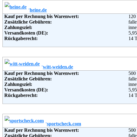
Weitere Zahlungsmethoden:
heine.de
Kauf per Rechnung bis Warenwert:
120
Adresse:
Mir
Zusätzliche Gebühren:
fall
c/o 
Zahlungsziel:
inne
Mich
Versandkosten (DE):
5,95
962
Rückgaberecht:
14 
Telefon:
+49 
Retoure kostenlos:
Ja
Fax:
+49 
Retourenschein:
im P
Email:
ser
Lieferung in:
Soziale Kanäle:
Weiterführende Informationen:
Blo
Weitere Zahlungsmethoden:
witt-weiden.de
Kauf per Rechnung bis Warenwert:
500
Adresse:
Hei
Zusätzliche Gebühren:
fall
Win
Zahlungsziel:
inne
D-7
Versandkosten (DE):
5,95
Telefon:
018
Rückgaberecht:
14 
Fax:
+49
Retoure kostenlos:
Ja
Email:
inf
Retourenschein:
im P
Soziale Kanäle:
Lieferung in:
Weiterführende Informationen:
Blo
Weitere Zahlungsmethoden:
sportscheck.com
Kauf per Rechnung bis Warenwert:
500
Adresse:
WI
Zusätzliche Gebühren:
fall
Schi