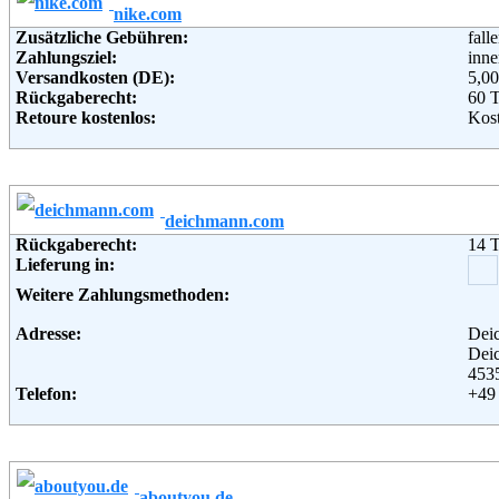
nike.com
Adresse:
bonp
Zusätzliche Gebühren:
fall
Hald
Zahlungsziel:
inne
221
Versandkosten (DE):
5,00
Telefon:
+49 
Rückgaberecht:
60 
Fax:
+49 
Retoure kostenlos:
Kost
Email:
serv
Retourenschein:
per 
Soziale Kanäle:
Lieferung in:
Weiterführende Informationen:
AG
Weitere Zahlungsmethoden:
deichmann.com
Adresse:
Nike
Rückgaberecht:
14 
Col
Lieferung in:
121
Nie
Weitere Zahlungsmethoden:
Telefon:
+49
Soziale Kanäle:
Adresse:
Dei
Dei
453
Telefon:
+49 
Fax:
+49 
Email:
ser
Soziale Kanäle:
Weiterführende Informationen:
Blo
aboutyou.de