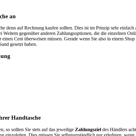
(0) 30 2759 46 93
vice@zalando.de
sche an
g
,
AGB
sche denn auf Rechnung kaufen sollten. Dies ist im Prinzip sehr einfach
i Weitem gegenüber anderen Zahlungsoptionen, die die einzelnen Onl
ur einen Cent überweisen müssen. Gerade wenn Sie also in einem Shop d
 Sand gesetzt haben.
nung
Ihrer Handtasche
 so sollten Sie stets auf das jeweilige
Zahlungsziel
des Händlers achte
ng einzuleiten. Dies müssen Sie selbstverständlich nur erledigen, wenn