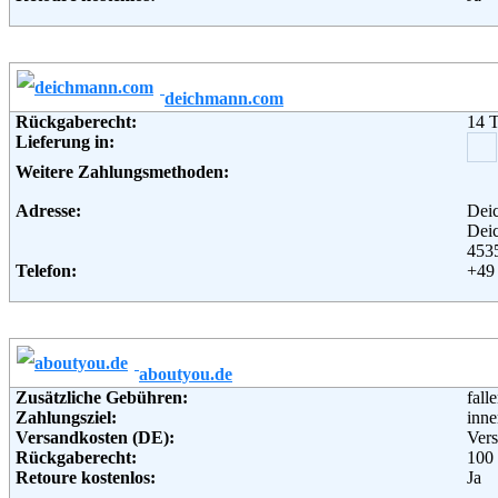
Retourenschein:
im P
Lieferung in:
Weitere Zahlungsmethoden:
deichmann.com
Adresse:
Ott
Rückgaberecht:
14 
Wan
Lieferung in:
221
Telefon:
+49 
Weitere Zahlungsmethoden:
Fax:
+49 
Email:
serv
Adresse:
Dei
Soziale Kanäle:
Dei
Weiterführende Informationen:
Blo
453
Telefon:
+49 
Fax:
+49 
Email:
ser
Soziale Kanäle:
Weiterführende Informationen:
Blo
aboutyou.de
Zusätzliche Gebühren:
fall
Zahlungsziel:
inne
Versandkosten (DE):
Vers
Rückgaberecht:
100
Retoure kostenlos:
Ja
Retourenschein:
Muss