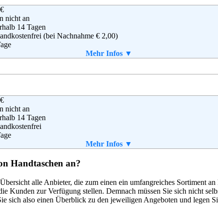
 €
STADT Warenhaus GmbH
en nicht an
dor-Althoff-Str. 2
rhalb 14 Tagen
33 Essen
andkostenfrei (bei Nachnahme € 2,00)
(0) 180 - 5114414
Tage
(0) 180 - 5446610
Mehr Infos ▼
ine@karstadt.de
aket enthalten
B
 €
liver Bernd Freier GmbH & Co. KG
en nicht an
iver Straße 1
rhalb 14 Tagen
28 Rottendorf
andkostenfrei
(0) 180 - 5007704
Tage
(0) 180 - 5007705
Mehr Infos ▼
ineshop@soliver.com
aket enthalten
von Handtaschen an?
B
n Übersicht alle Anbieter, die zum einen ein umfangreiches Sortiment a
die Kunden zur Verfügung stellen. Demnach müssen Sie sich nicht selb
ando AG
e sich also einen Überblick zu den jeweiligen Angeboten und legen Sie
enburger Str. 73
7 Berlin
(0) 800 240 10 20