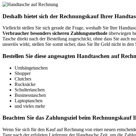
Fax:
+49 
Email:
ser
Deshalb bietet sich der Rechnungskauf Ihrer Handta
Soziale Kanäle:
Weiterführende Informationen:
Blo
Vielleicht stellen Sie sich gerade die Frage, weshalb Sie Ihre Handta
Verbraucher besonders sicheren Zahlungsmethode
überwiegen be
Tasche direkt nach der Bestellung zugeschickt, ohne dass Sie auch n
unseriös wirkt, stellen Sie somit sicher, dass Sie Ihr Geld nicht in den
Bestellen Sie diese angesagten Handtaschen auf Rech
Umhängetaschen
Shopper
Clutches
Rucksäcke
Schultertaschen
Businesstaschen
Laptoptaschen
und vieles mehr
Beachten Sie das Zahlungsziel beim Rechnungskauf 
Wenn Sie sich für den Kauf auf Rechnung von einer neuen entscheiden,
Tage nach der erfolgten Lieferung der Handtasche Zeit, um die Zahlu