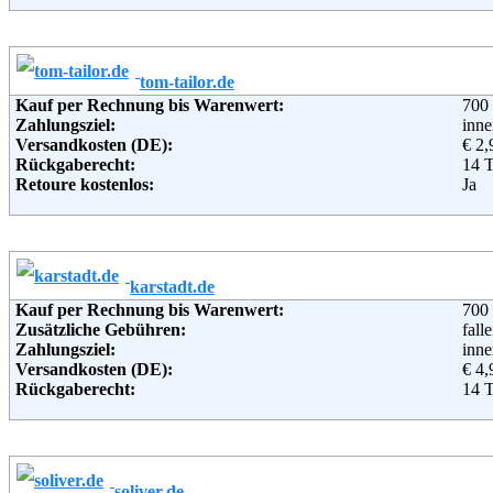
Lieferung in:
Weitere Zahlungsmethoden:
tom-tailor.de
Adresse:
AB
Kauf per Rechnung bis Warenwert:
700
Chri
Zahlungsziel:
inne
D-2
Versandkosten (DE):
€ 2,
Telefon:
080
Rückgaberecht:
14 
Email:
kun
Retoure kostenlos:
Ja
Soziale Kanäle:
Retourenschein:
im P
Weiterführende Informationen:
AG
Lieferung in:
Weitere Zahlungsmethoden:
karstadt.de
Adresse:
TOM
Kauf per Rechnung bis Warenwert:
700
Gars
Zusätzliche Gebühren:
fall
224
Zahlungsziel:
inne
Telefon:
+49 
Versandkosten (DE):
€ 4,
Fax:
+49 
Rückgaberecht:
14 
Email:
e-sh
Retoure kostenlos:
Ja
Soziale Kanäle:
Retourenschein:
im P
Weiterführende Informationen:
AG
Lieferung in:
Weitere Zahlungsmethoden:
soliver.de