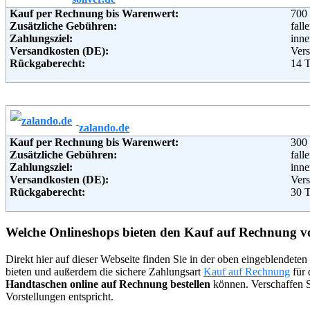
Kauf per Rechnung bis Warenwert:
700
Adresse:
KAR
Zusätzliche Gebühren:
fall
Theo
Zahlungsziel:
inne
451
Versandkosten (DE):
Vers
Telefon:
+49 
Rückgaberecht:
14 
Fax:
+49 
Retoure kostenlos:
Ja
Email:
hotl
Retourenschein:
im P
Soziale Kanäle:
Lieferung in:
Weiterführende Informationen:
AG
Weitere Zahlungsmethoden:
zalando.de
Kauf per Rechnung bis Warenwert:
300
Adresse:
s.O
Zusätzliche Gebühren:
fall
s.Ol
Zahlungsziel:
inne
972
Versandkosten (DE):
Vers
Telefon:
+49 
Rückgaberecht:
30 
Fax:
+49 
Retoure kostenlos:
Ja
Email:
onl
Retourenschein:
im P
Soziale Kanäle:
Lieferung in:
Welche Onlineshops bieten den Kauf auf Rechnung 
Weiterführende Informationen:
AG
Weitere Zahlungsmethoden:
Direkt hier auf dieser Webseite finden Sie in der oben eingeblendete
bieten und außerdem die sichere Zahlungsart
Kauf auf Rechnung
für 
Adresse:
Zal
Handtaschen online auf Rechnung bestellen
können. Verschaffen Si
Sonn
Vorstellungen entspricht.
1043
Telefon:
+49 